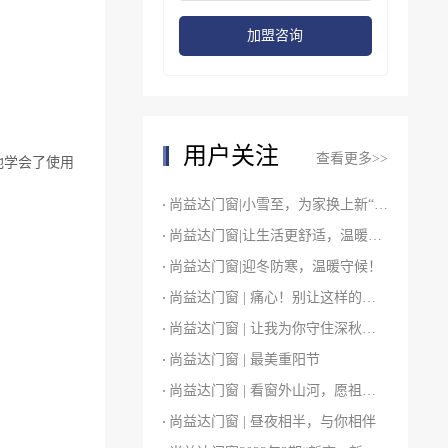
加盟咨询
用户关注
查看更多>>
地学会了使用
尚益达门窗|小雪至，为家换上新“装”！
尚益达门窗|让生活更舒适，温暖你整个冬天
尚益达门窗|迎冬防寒，温暖守候！
尚益达门窗 | 痛心！别让这样的意外再发生！
尚益达门窗 | 让我为你守住深秋的舒适感
尚益达门窗 | 最美重阳节
尚益达门窗 | 看窗外山河，愿祖国富强
尚益达门窗 | 昼夜相半，与你相伴