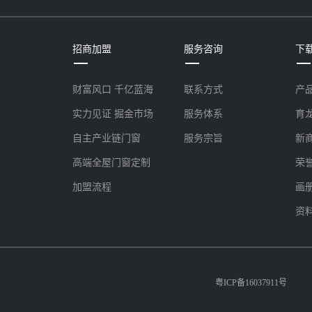
招商加盟
服务咨询
下
财富风口 千亿蓝海
联系方式
产
实力见证 掘金市场
服务体系
育
自主产业链门窗
服务宗旨
新
高端全屋门窗定制
荣
加盟流程
画
资
粤ICP备16037911号