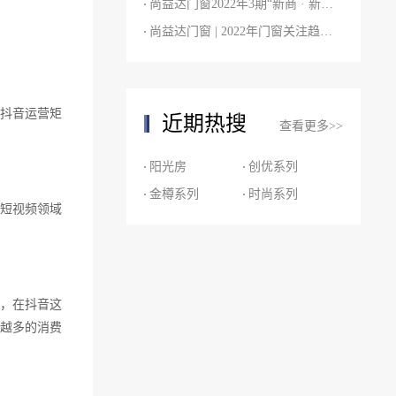
尚益达门窗2022年3期“新商 · 新品 · 新商机”培训会圆满结束！
尚益达门窗 | 2022年门窗关注趋势白皮书
抖音运营矩
近期热搜
查看更多>>
阳光房
创优系列
金樽系列
时尚系列
短视频领域
，在抖音这
越多的消费