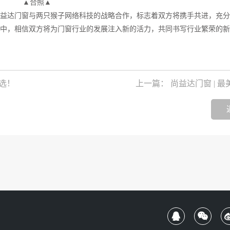
▲合照▲
益达门窗与两只猴子网络科技的战略合作，标志着双方将携手共进，充分
中，相信双方将为门窗行业的发展注入新的活力，共同书写行业繁荣的新
选！
上一篇： 尚益达门窗 | 最