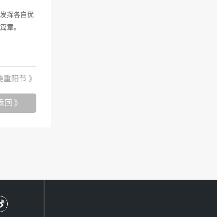
发挥各自优
篇章。
美重阳节 》
返回 》