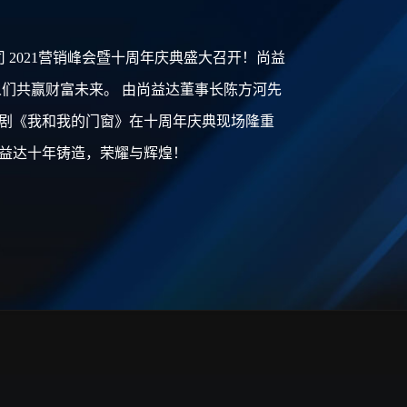
司 2021营销峰会暨十周年庆典盛大召开！尚益
人们共赢财富未来。 由尚益达董事长陈方河先
剧《我和我的门窗》在十周年庆典现场隆重
. 尚益达十年铸造，荣耀与辉煌！