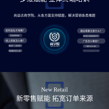
尚益达商学院，从各方面支持赋能，解决营销各类难题
如何选址才准确？
建店需要注意什么？
竞品营销突破？
真的是价格越低越好吗？
线上获客怎么做？
广告怎么策划？
最后的一公里成单？
门窗料头怎么看？
......
想直播卖货怎么搞？
New Retail
新零售赋能 拓宽订单来源