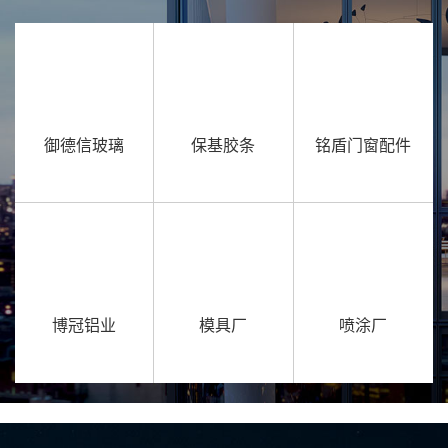
御德信玻璃
保基胶条
铭盾门窗配件
博冠铝业
模具厂
喷涂厂