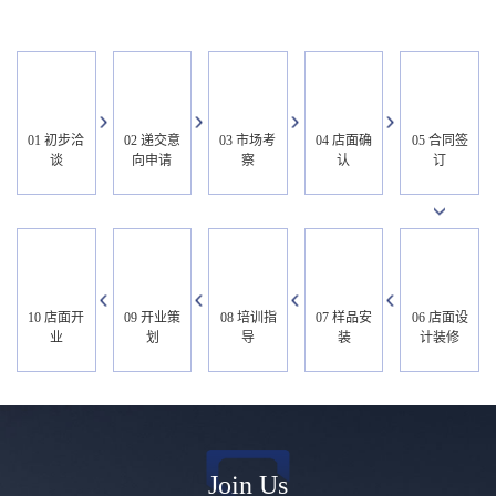
01 初步洽
02 递交意
03 市场考
04 店面确
05 合同签
谈
向申请
察
认
订
10 店面开
09 开业策
08 培训指
07 样品安
06 店面设
业
划
导
装
计装修
Join Us