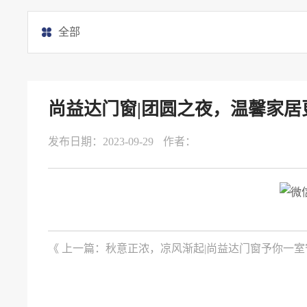
全部
尚益达门窗|团圆之夜，温馨家居
发布日期：2023-09-29
作者：
《 上一篇：秋意正浓，凉风渐起|尚益达门窗予你一室