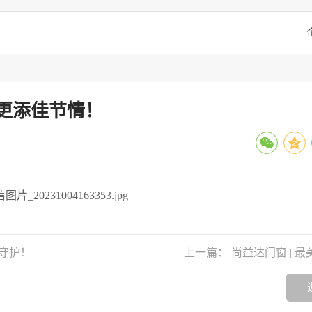
更添佳节情！
守护！
上一篇： 尚益达门窗 | 最