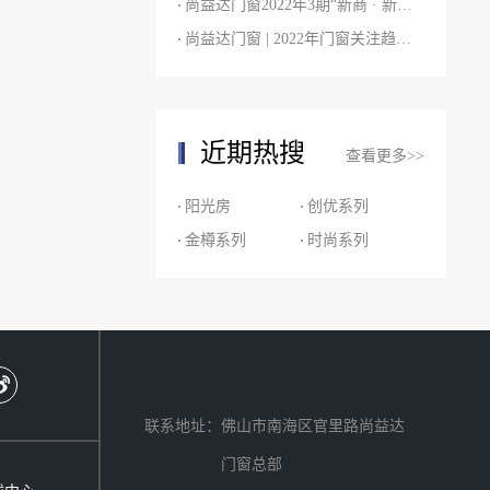
尚益达门窗2022年3期“新商 · 新品 · 新商机”培训会圆满结束！
尚益达门窗 | 2022年门窗关注趋势白皮书
近期热搜
查看更多>>
阳光房
创优系列
金樽系列
时尚系列
联系地址：佛山市南海区官里路尚益达
门窗总部