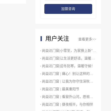
加盟咨询
用户关注
查看更多>>
尚益达门窗|小雪至，为家换上新“装”！
尚益达门窗|让生活更舒适，温暖你整个冬天
尚益达门窗|迎冬防寒，温暖守候！
尚益达门窗 | 痛心！别让这样的意外再发生！
尚益达门窗 | 让我为你守住深秋的舒适感
尚益达门窗 | 最美重阳节
尚益达门窗 | 看窗外山河，愿祖国富强
尚益达门窗 | 昼夜相半，与你相伴